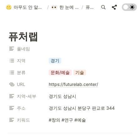
아무도 안 알려줘서 만든 청소년 네트워크 가이드
/
한 눈에 모아보기
/
퓨처랩
퓨처랩
풀네임
지역
경기
분류
문화/예술
기술
URL
https://futurelab.center/
지역-세부
경기도 성남시
주소
경기도 성남시 분당구 판교로 344
키워드
#창의 #연구 #예술