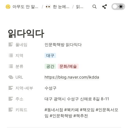
아무도 안 알려줘서 만든 청소년 네트워크 가이드
/
한 눈에 모아보기
/
읽다익다
읽다익다
풀네임
인문학책방 읽다익다
지역
대구
분류
공간
문화/예술
URL
https://blog.naver.com/ikdda
지역-세부
수성구
주소
대구 광역시 수성구 신매로 8길 8-11 
키워드
#동네서점 #북카페 #책모임 #인문독서모
임 #인문학책방 #책추전