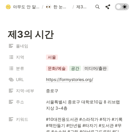
아무도 안 알려줘서 만든 청소년 네트워크 가이드
/
한 눈에 모아보기
/
제3의 시간
제3의 시간
풀네임
지역
서울
분류
문화/예술
공간
미디어/출판
URL
https://formystories.org/
지역-세부
종로구
주소
서울특별시 종로구 대학로10길 8 리브랩 
지상 3~4층
키워드
#10대전용도서관 #스라작가 #작가 #기록 
#책만들기 #만년필 #타자기 #도서관 #무
료 #스스러 #그림 #아날로그드로잉 #디