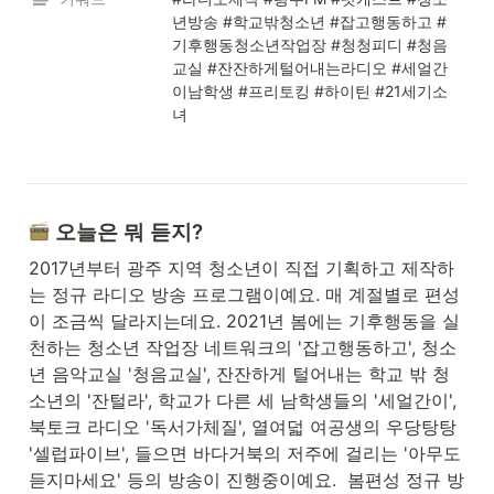
년방송 #학교밖청소년 #잡고행동하고 #
기후행동청소년작업장 #청청피디 #청음
교실 #잔잔하게털어내는라디오 #세얼간
이남학생 #프리토킹 #하이틴 #21세기소
녀

 오늘은 뭐 듣지?
2017년부터 광주 지역 청소년이 직접 기획하고 제작하
는 정규 라디오 방송 프로그램이예요. 매 계절별로 편성
이 조금씩 달라지는데요. 2021년 봄에는 기후행동을 실
천하는 청소년 작업장 네트워크의 '잡고행동하고', 청소
년 음악교실 '청음교실', 잔잔하게 털어내는 학교 밖 청
소년의 '잔털라', 학교가 다른 세 남학생들의 '세얼간이', 
북토크 라디오 '독서가체질', 열여덟 여공생의 우당탕탕 
'셀럽파이브', 들으면 바다거북의 저주에 걸리는 '아무도
듣지마세요' 등의 방송이 진행중이예요.  봄편성 정규 방