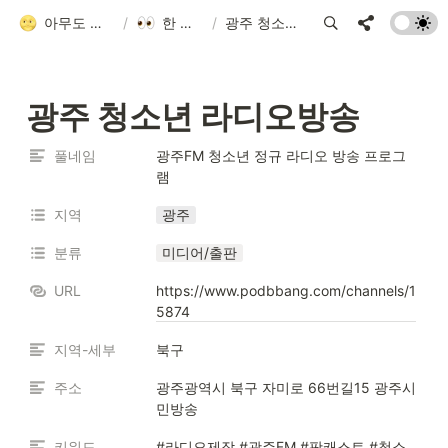
아무도 안 알려줘서 만든 청소년 네트워크 가이드
/
한 눈에 모아보기
/
광주 청소년 라디오방송
광주 청소년 라디오방송
풀네임
광주FM 청소년 정규 라디오 방송 프로그
램
지역
광주
분류
미디어/출판
URL
https://www.podbbang.com/channels/1
5874
지역-세부
북구
주소
광주광역시 북구 자미로 66번길15 광주시
민방송
키워드
#라디오제작 #광주FM #팟캐스트 #청소