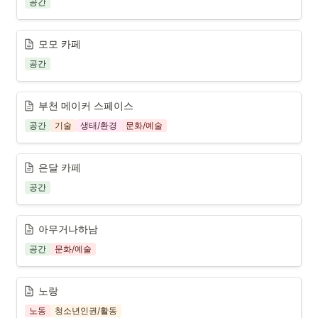
공간
모모 카페
공간
부천 메이커 스페이스
공간
기술
생태/환경
문화/예술
은달 카페
공간
아무거나하남
공간
문화/예술
노랑
노동
청소년인권/활동