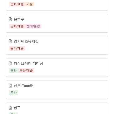
문화/예술
기술
은하수
문화/예술
생태/환경
경기틴즈뮤지컬
문화/예술
라이브러리 티티섬
공간
문화/예술
산본 Teen터
공간
쉼표