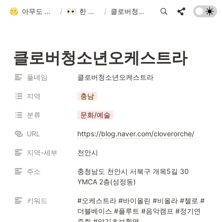
아무도 안 알려줘서 만든 청소년 네트워크 가이드
/
한 눈에 모아보기
/
클로버청소년오케스트라
클로버청소년오케스트라
풀네임
클로버청소년오케스트라
지역
충남
분류
문화/예술
URL
https://blog.naver.com/cloverorche/
지역-세부
천안시
주소
충청남도 천안시 서북구 개목5길 30 
YMCA 2층(성정동)
키워드
#오케스트라 #바이올린 #비올라 #첼로 #
더블베이스 #플루트 #음악캠프 #정기연
주회 #악기초보환영