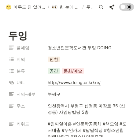
아무도 안 알려줘서 만든 청소년 네트워크 가이드
/
한 눈에 모아보기
/
두잉
두잉
풀네임
청소년인문학도서관 두잉 DOING
지역
인천
분류
공간
문화/예술
URL
http://www.doing.or.kr/xe/
지역-세부
부평구
주소
인천광역시 부평구 십정동 마장로 35 (십
정동) 사임당빌딩 5층
키워드
#진짜열아홉 #인문학공동체 #책모임 #도
서대출 #무인카페 #달달책장 #청소년참
여예산학교 #청소년인권축제 