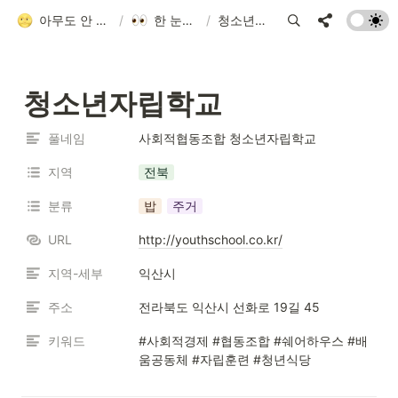
아무도 안 알려줘서 만든 청소년 네트워크 가이드
/
한 눈에 모아보기
/
청소년자립학교
청소년자립학교
풀네임
사회적협동조합 청소년자립학교
지역
전북
분류
밥
주거
URL
http://youthschool.co.kr/
지역-세부
익산시
주소
전라북도 익산시 선화로 19길 45
키워드
#사회적경제 #협동조합 #쉐어하우스 #배
움공동체 #자립훈련 #청년식당