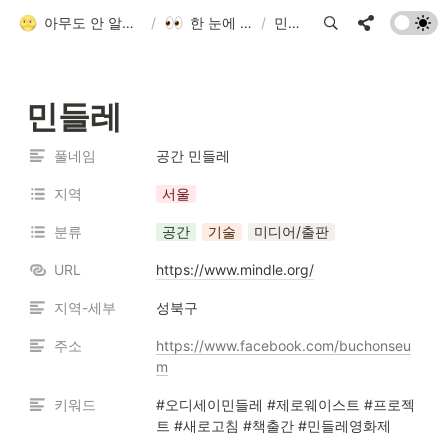
아무도 안 알려줘서 만든 청소년 네트워크 가이드
/
한 눈에 모아보기
/
민들레
민들레
풀네임
공간 민들레
지역
서울
분류
공간
기술
미디어/출판
URL
https://www.mindle.org/
지역-세부
성북구
주소
https://www.facebook.com/buchonseu
m
키워드
#오디세이민들레 #제로웨이스트 #프로젝
트 #새로고침 #책출간 #민들레영화제 