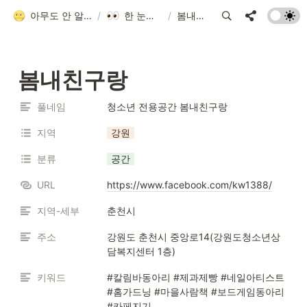
아무도 안 알려줘서 만든 청소년 네트워크 가이드
/
한 눈에 모아보기
/
봄내친구랑
봄내친구랑
풀네임
청소년 전용공간 봄내친구랑
지역
강원
분류
공간
URL
https://www.facebook.com/kw1388/
지역-세부
춘천시
주소
강원도 춘천시 중앙로14(강원도청소년상
담복지센터 1층)
키워드
#칼림바동아리 #제과제빵 #네일아티스트 
#홈가드닝 #마을사람책 #보드게임동아리 
#카페지기