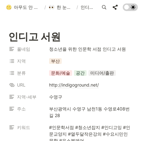
아무도 안 알려줘서 만든 청소년 네트워크 가이드
/
한 눈에 모아보기
/
인디고 서원
인디고 서원
풀네임
청소년을 위한 인문학 서점 인디고 서원
지역
부산
분류
문화/예술
공간
미디어/출판
URL
http://indigoground.net/
지역-세부
수영구
주소
부산광역시 수영구 남천1동 수영로408번
길 28
키워드
#인문학서점 #청소년잡지 #인디고잉 #인
문교양지 #열두달작은강의 #수요시민인
문학 #유스북페어