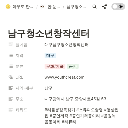
아무도 안 알려줘서 만든 청소년 네트워크 가이드
/
한 눈에 모아보기
/
남구청소년창작센터
남구청소년창작센터
풀네임
대구남구청소년창작센터
지역
대구
분류
문화/예술
공간
URL
www.youthcreat.com
지역-세부
남구
주소
대구광역시 남구 중앙대로45길 53
키워드
#리틀봉감독찾기 #스튜디오촬영 #영상편
집 #공연제작 #공연기획동아리 #음원녹
음동아리 #라퓨타