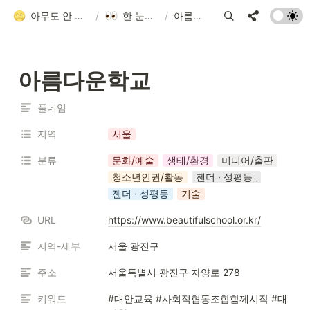
아무도 안 알려줘서 만든 청소년 네트워크 가이드
/
한 눈에 모아보기
/
아름다운학교
아름다운학교
풀네임
지역
서울
분류
문화/예술
생태/환경
미디어/출판
청소년인권/활동
젠더 · 성평등_
젠더 · 성평등
기술
URL
https://www.beautifulschool.or.kr/
지역-세부
서울 광진구
주소
서울특별시 광진구 자양로 278
키워드
#대안교육 #사회적협동조합함께시작 #대