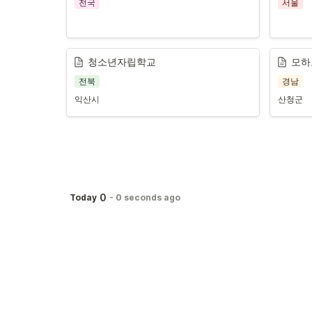
전국
서울
청소년자립학교
모하
전북
경남
익산시
산청군
0
Today
-
0 seconds ago