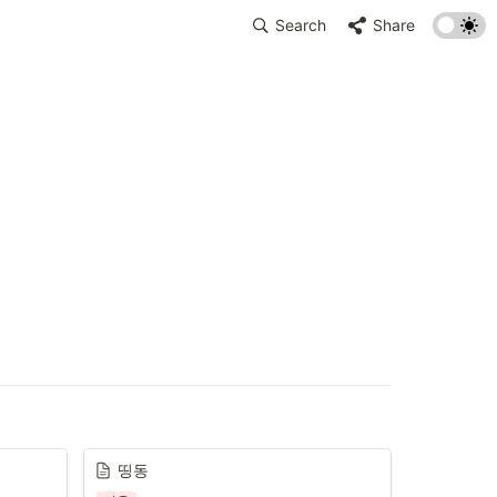
Search
Share
띵동