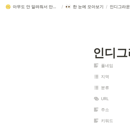
아무도 안 알려줘서 만든 청소년 네트워크 가이드
/
한 눈에 모아보기
/
인디그라운
인디그
풀네임
지역
분류
URL
주소
키워드