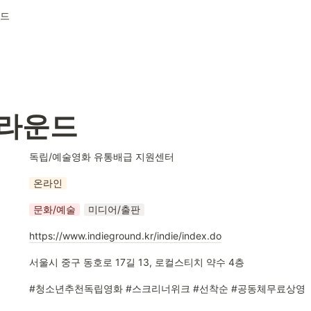
드
라운드
독립/예술영화 유통배급 지원센터
온라인
문화/예술
미디어/출판
https://www.indieground.kr/indie/index.do
서울시 중구 동호로 17길 13, 로컬스티치 약수 4층
#청소년추천독립영화 #스크리너위크 #선착순 #공동체무료상영