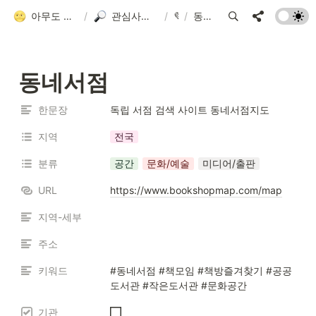
아무도 안 알려줘서 만든 청소년 네트워크 가이드
/
관심사별 검색 플랫폼 모음
/
💜
/
동네서점
동네서점
한문장
독립 서점 검색 사이트 동네서점지도
지역
전국
분류
공간
문화/예술
미디어/출판
URL
https://www.bookshopmap.com/map
지역-세부
주소
키워드
#동네서점 #책모임 #책방즐겨찾기 #공공
도서관 #작은도서관 #문화공간
기관