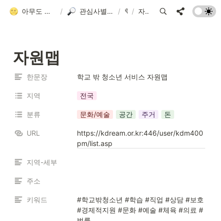
아무도 안 알려줘서 만든 청소년 네트워크 가이드
/
관심사별 검색 플랫폼 모음
/
💜
/
자원맵
자원맵
한문장
학교 밖 청소년 서비스 자원맵
지역
전국
분류
문화/예술
공간
주거
돈
URL
https://kdream.or.kr:446/user/kdm400
pm/list.asp
지역-세부
주소
키워드
#학교밖청소년 #학습 #직업 #상담 #보호 
#경제적지원 #문화 #예술 #체육 #의료 #
법률