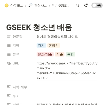
아무도 안 알려줘서 만든 청소년 네트워크 가이드
/
관심사별 검색 플랫폼 모음
/
💜
/
GSEEK 청소년 배움
GSEEK 청소년 배움
한문장
경기도 평생학습포털 사이트
지역
경기
온라인
분류
문화/예술
기술
공간
URL
https://www.gseek.kr/member/rl/youth/
main.do?
menuId=YTOP&menuStep=1&pMenuId
=YTOP
지역-세부
주소
키워드
#진로직업 #미래사회 #기초능력 #생활건