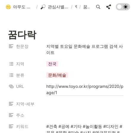
아무도 안 알려줘서 만든 청소년 네트워크 가이드
/
관심사별 검색 플랫폼 모음
/
💜
/
꿈다락
꿈다락
한문장
지역별 토요일 문화예술 프로그램 검색 사
이트
지역
전국
분류
문화/예술
URL
http://www.toyo.or.kr/programs/2020/p
age/1
지역-세부
주소
키워드
#건축 #공예 #기타 #놀이활동 #디자인 #
무용 #문학 #미술 #사진 #연극뮤지컬 #