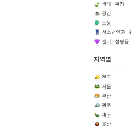
생태 · 환경
공간
노동
청소년인권 · 
젠더 · 성평등
지역별
전국
서울
부산
광주
대구
울산